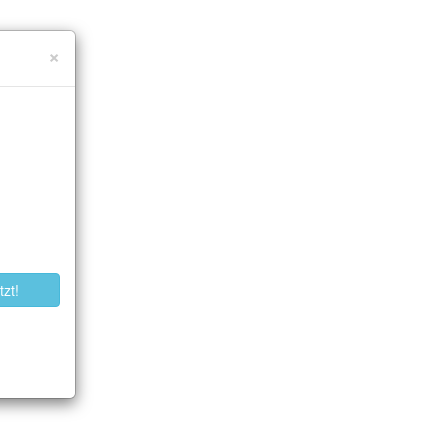
Close
×
tzt!