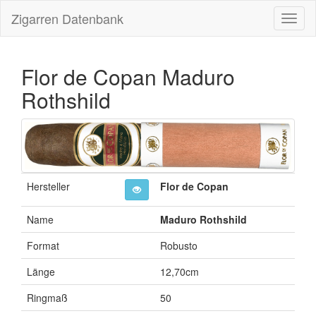
Zigarren Datenbank
Navig
ein-/
Flor de Copan Maduro
Rothshild
Hersteller
Flor de Copan
Name
Maduro Rothshild
Format
Robusto
Länge
12,70cm
Ringmaß
50